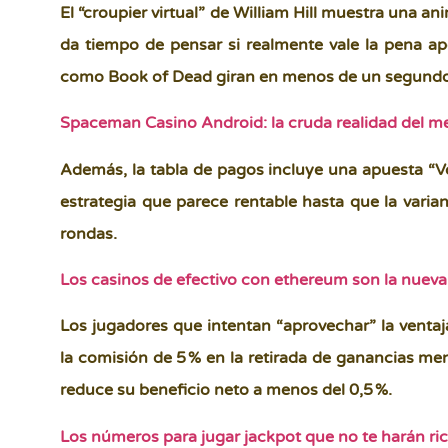
El “croupier virtual” de William Hill muestra una an
da tiempo de pensar si realmente vale la pena apo
como Book of Dead giran en menos de un segundo, 
Spaceman Casino Android: la cruda realidad del m
Además, la tabla de pagos incluye una apuesta “V
estrategia que parece rentable hasta que la varia
rondas.
Los casinos de efectivo con ethereum son la nueva
Los jugadores que intentan “aprovechar” la venta
la comisión de 5 % en la retirada de ganancias men
reduce su beneficio neto a menos del 0,5 %.
Los números para jugar jackpot que no te harán ric