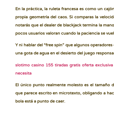
En la práctica, la ruleta francesa es como un cajón
propia geometría del caos. Si comparas la velocida
notarás que el dealer de blackjack termina la mano e
pocos usuarios valoran cuando la paciencia se vue
Y ni hablar del “free spin” que algunos operadore
una gota de agua en el desierto del juego responsa
slotimo casino 155 tiradas gratis oferta exclusiv
necesita
El único punto realmente molesto es el tamaño d
que parece escrito en microtexto, obligando a hac
bola está a punto de caer.