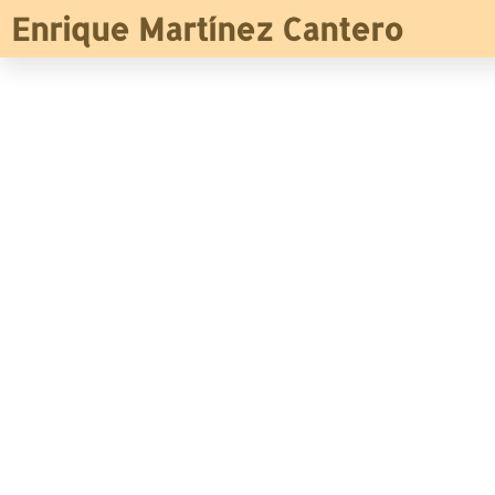
Enrique Martínez Cantero