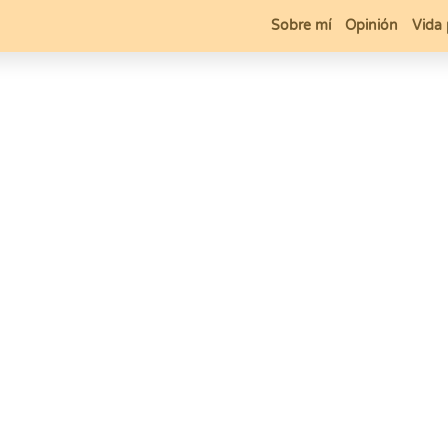
Sobre mí
Opinión
Vida 