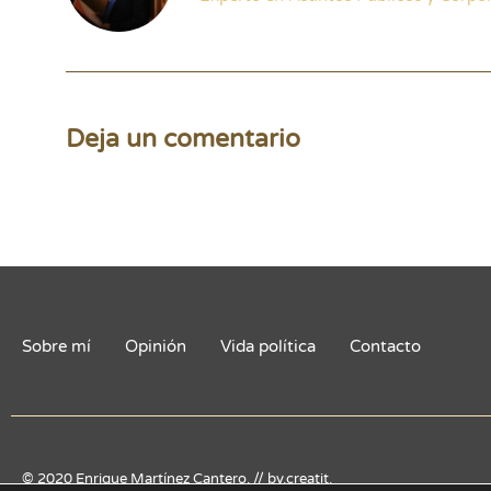
Deja un comentario
Sobre mí
Opinión
Vida política
Contacto
© 2020 Enrique Martínez Cantero. // by.creatit.