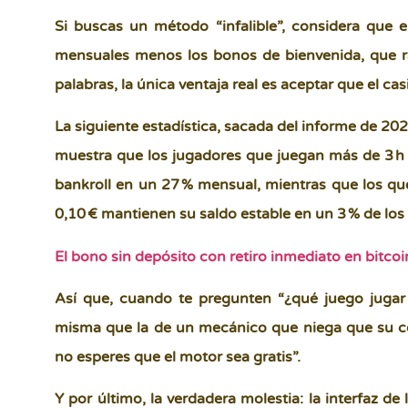
Si buscas un método “infalible”, considera que e
mensuales menos los bonos de bienvenida, que rara
palabras, la única ventaja real es aceptar que el ca
La siguiente estadística, sacada del informe de 20
muestra que los jugadores que juegan más de 3 h a
bankroll en un 27 % mensual, mientras que los qu
0,10 € mantienen su saldo estable en un 3 % de los
El bono sin depósito con retiro inmediato en bitc
Así que, cuando te pregunten “¿qué juego jugar 
misma que la de un mecánico que niega que su coc
no esperes que el motor sea gratis”.
Y por último, la verdadera molestia: la interfaz d