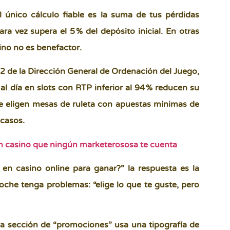
l único cálculo fiable es la suma de tus pérdidas
 vez supera el 5 % del depósito inicial. En otras
sino no es benefactor.
22 de la Dirección General de Ordenación del Juego,
l día en slots con RTP inferior al 94 % reducen su
e eligen mesas de ruleta con apuestas mínimas de
 casos.
oin casino que ningún marketerososa te cuenta
en casino online para ganar?” la respuesta es la
he tenga problemas: “elige lo que te guste, pero
e la sección de “promociones” usa una tipografía de