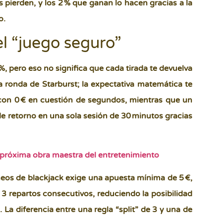
s pierden, y los 2 % que ganan lo hacen gracias a la
o.
l “juego seguro”
, pero eso no significa que cada tirada te devuelva
 ronda de Starburst; la expectativa matemática te
 con 0 € en cuestión de segundos, mientras que un
 retorno en una sola sesión de 30 minutos gracias
a próxima obra maestra del entretenimiento
neos de blackjack exige una apuesta mínima de 5 €,
a 3 repartos consecutivos, reduciendo la posibilidad
La diferencia entre una regla “split” de 3 y una de