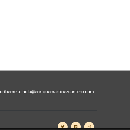
críbeme a: hola@enriquemartinezcantero.com