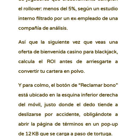
el rollover: menos del 5%, según un estudio
interno filtrado por un ex‑empleado de una
compañía de análisis.
Así que la siguiente vez que veas una
oferta de bienvenida casino para blackjack,
calcula el ROI antes de arriesgarte a
convertir tu cartera en polvo.
Y para colmo, el botón de “Reclamar bono”
está ubicado en la esquina inferior derecha
del móvil, justo donde el dedo tiende a
deslizarse por accidente, obligándote a
abrir la página de términos en un pop‑up
de 12 KB que se carga a paso de tortuga.