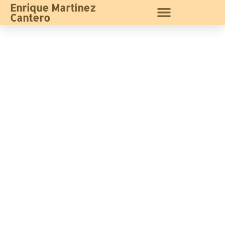
Enrique Martínez
Cantero