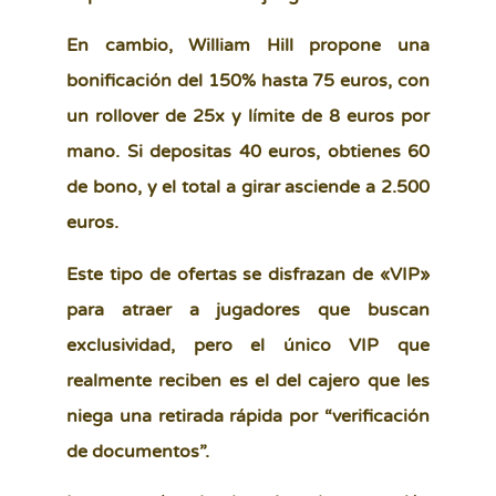
En cambio, William Hill propone una
bonificación del 150% hasta 75 euros, con
un rollover de 25x y límite de 8 euros por
mano. Si depositas 40 euros, obtienes 60
de bono, y el total a girar asciende a 2.500
euros.
Este tipo de ofertas se disfrazan de «VIP»
para atraer a jugadores que buscan
exclusividad, pero el único VIP que
realmente reciben es el del cajero que les
niega una retirada rápida por “verificación
de documentos”.