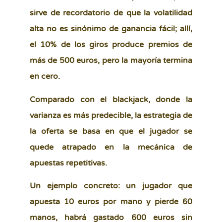
sirve de recordatorio de que la volatilidad
alta no es sinónimo de ganancia fácil; allí,
el 10% de los giros produce premios de
más de 500 euros, pero la mayoría termina
en cero.
Comparado con el blackjack, donde la
varianza es más predecible, la estrategia de
la oferta se basa en que el jugador se
quede atrapado en la mecánica de
apuestas repetitivas.
Un ejemplo concreto: un jugador que
apuesta 10 euros por mano y pierde 60
manos, habrá gastado 600 euros sin