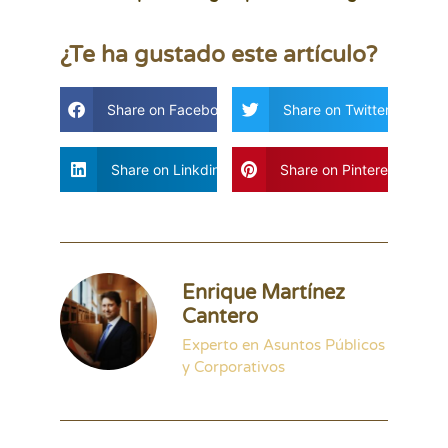
¿Te ha gustado este artículo?
Share on Facebook
Share on Twitter
Share on Linkdin
Share on Pinterest
Enrique Martínez
Cantero
Experto en Asuntos Públicos
y Corporativos