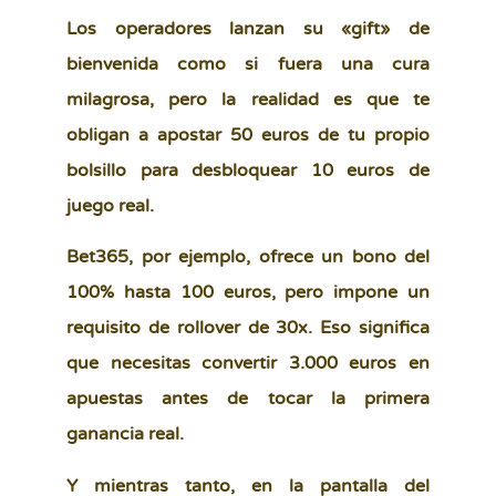
Los operadores lanzan su «gift» de
bienvenida como si fuera una cura
milagrosa, pero la realidad es que te
obligan a apostar 50 euros de tu propio
bolsillo para desbloquear 10 euros de
juego real.
Bet365, por ejemplo, ofrece un bono del
100% hasta 100 euros, pero impone un
requisito de rollover de 30x. Eso significa
que necesitas convertir 3.000 euros en
apuestas antes de tocar la primera
ganancia real.
Y mientras tanto, en la pantalla del