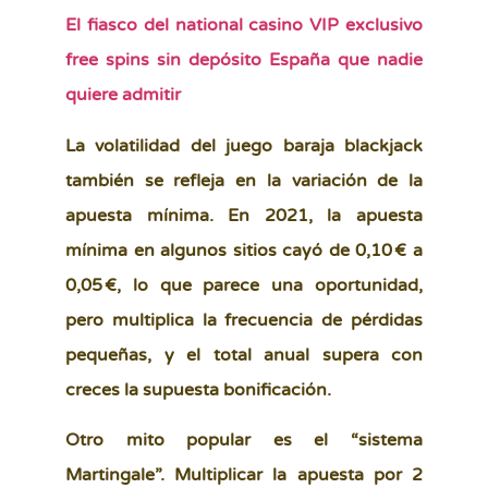
El fiasco del national casino VIP exclusivo
free spins sin depósito España que nadie
quiere admitir
La volatilidad del juego baraja blackjack
también se refleja en la variación de la
apuesta mínima. En 2021, la apuesta
mínima en algunos sitios cayó de 0,10 € a
0,05 €, lo que parece una oportunidad,
pero multiplica la frecuencia de pérdidas
pequeñas, y el total anual supera con
creces la supuesta bonificación.
Otro mito popular es el “sistema
Martingale”. Multiplicar la apuesta por 2