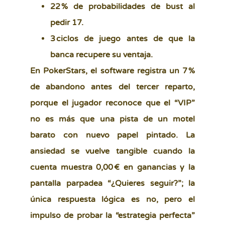
22 % de probabilidades de bust al
pedir 17.
3 ciclos de juego antes de que la
banca recupere su ventaja.
En PokerStars, el software registra un 7 %
de abandono antes del tercer reparto,
porque el jugador reconoce que el “VIP”
no es más que una pista de un motel
barato con nuevo papel pintado. La
ansiedad se vuelve tangible cuando la
cuenta muestra 0,00 € en ganancias y la
pantalla parpadea “¿Quieres seguir?”; la
única respuesta lógica es no, pero el
impulso de probar la “estrategia perfecta”