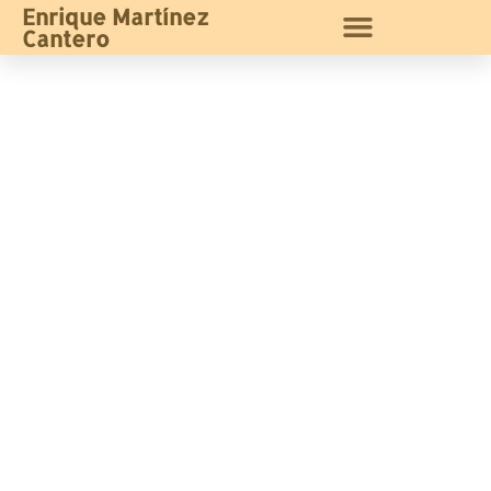
Enrique Martínez
Cantero