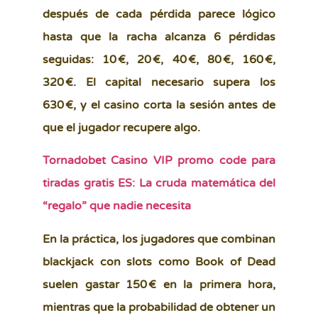
después de cada pérdida parece lógico
hasta que la racha alcanza 6 pérdidas
seguidas: 10 €, 20 €, 40 €, 80 €, 160 €,
320 €. El capital necesario supera los
630 €, y el casino corta la sesión antes de
que el jugador recupere algo.
Tornadobet Casino VIP promo code para
tiradas gratis ES: La cruda matemática del
“regalo” que nadie necesita
En la práctica, los jugadores que combinan
blackjack con slots como Book of Dead
suelen gastar 150 € en la primera hora,
mientras que la probabilidad de obtener un