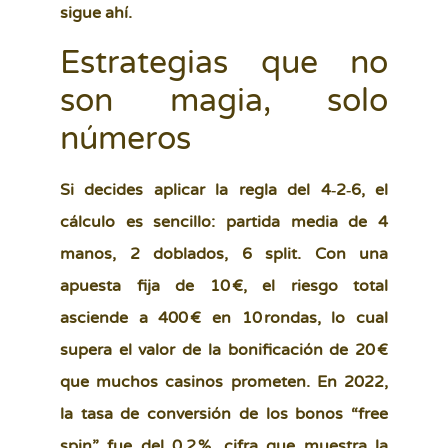
sigue ahí.
Estrategias que no
son magia, solo
números
Si decides aplicar la regla del 4‑2‑6, el
cálculo es sencillo: partida media de 4
manos, 2 doblados, 6 split. Con una
apuesta fija de 10 €, el riesgo total
asciende a 400 € en 10 rondas, lo cual
supera el valor de la bonificación de 20 €
que muchos casinos prometen. En 2022,
la tasa de conversión de los bonos “free
spin” fue del 0,2 %, cifra que muestra la