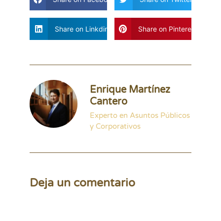
Share on Linkdin
Share on Pinterest
Enrique Martínez
Cantero
Experto en Asuntos Públicos
y Corporativos
Deja un comentario