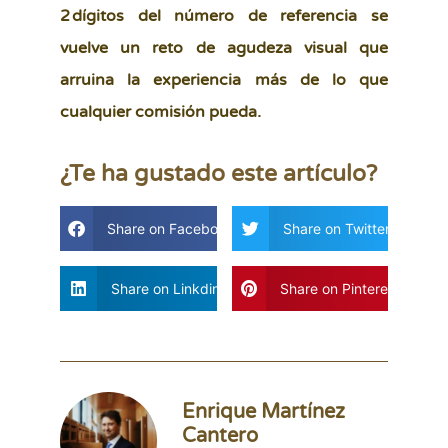
2 dígitos del número de referencia se
vuelve un reto de agudeza visual que
arruina la experiencia más de lo que
cualquier comisión pueda.
¿Te ha gustado este artículo?
Share on Facebook
Share on Twitter
Share on Linkdin
Share on Pinterest
Enrique Martínez
Cantero