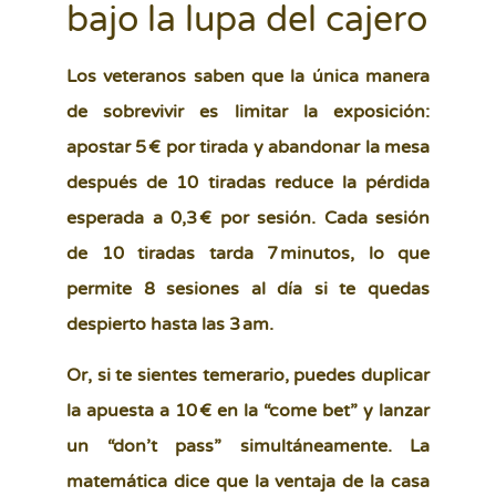
bajo la lupa del cajero
Los veteranos saben que la única manera
de sobrevivir es limitar la exposición:
apostar 5 € por tirada y abandonar la mesa
después de 10 tiradas reduce la pérdida
esperada a 0,3 € por sesión. Cada sesión
de 10 tiradas tarda 7 minutos, lo que
permite 8 sesiones al día si te quedas
despierto hasta las 3 am.
Or, si te sientes temerario, puedes duplicar
la apuesta a 10 € en la “come bet” y lanzar
un “don’t pass” simultáneamente. La
matemática dice que la ventaja de la casa