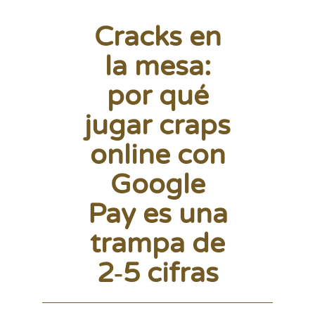
Cracks en
la mesa:
por qué
jugar craps
online con
Google
Pay es una
trampa de
2‑5 cifras