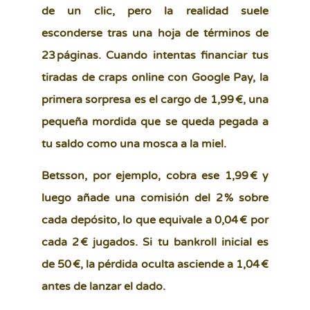
de un clic, pero la realidad suele
esconderse tras una hoja de términos de
23 páginas. Cuando intentas financiar tus
tiradas de craps online con Google Pay, la
primera sorpresa es el cargo de 1,99 €, una
pequeña mordida que se queda pegada a
tu saldo como una mosca a la miel.
Betsson, por ejemplo, cobra ese 1,99 € y
luego añade una comisión del 2 % sobre
cada depósito, lo que equivale a 0,04 € por
cada 2 € jugados. Si tu bankroll inicial es
de 50 €, la pérdida oculta asciende a 1,04 €
antes de lanzar el dado.