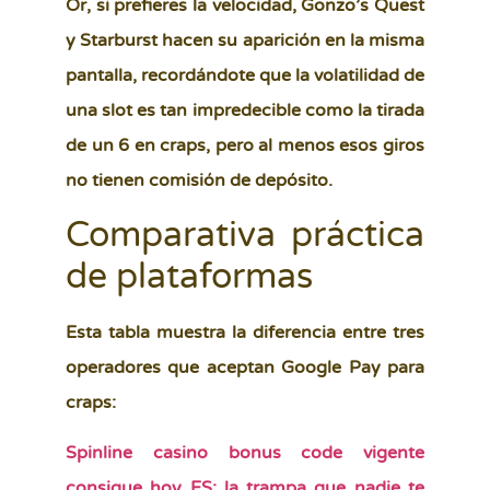
Or, si prefieres la velocidad, Gonzo’s Quest
y Starburst hacen su aparición en la misma
pantalla, recordándote que la volatilidad de
una slot es tan impredecible como la tirada
de un 6 en craps, pero al menos esos giros
no tienen comisión de depósito.
Comparativa práctica
de plataformas
Esta tabla muestra la diferencia entre tres
operadores que aceptan Google Pay para
craps:
Spinline casino bonus code vigente
consigue hoy ES: la trampa que nadie te