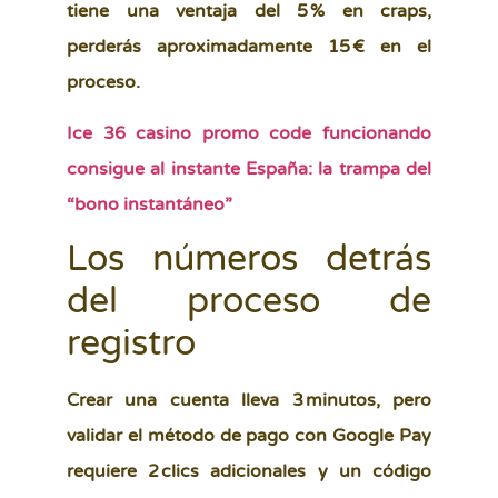
tiene una ventaja del 5 % en craps,
perderás aproximadamente 15 € en el
proceso.
Ice 36 casino promo code funcionando
consigue al instante España: la trampa del
“bono instantáneo”
Los números detrás
del proceso de
registro
Crear una cuenta lleva 3 minutos, pero
validar el método de pago con Google Pay
requiere 2 clics adicionales y un código