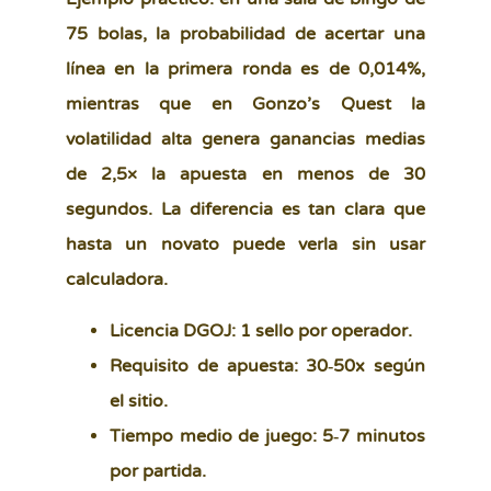
75 bolas, la probabilidad de acertar una
línea en la primera ronda es de 0,014%,
mientras que en Gonzo’s Quest la
volatilidad alta genera ganancias medias
de 2,5× la apuesta en menos de 30
segundos. La diferencia es tan clara que
hasta un novato puede verla sin usar
calculadora.
Licencia DGOJ: 1 sello por operador.
Requisito de apuesta: 30‑50x según
el sitio.
Tiempo medio de juego: 5‑7 minutos
por partida.