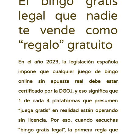
El bingo gratis
legal que nadie
te vende como
“regalo” gratuito
En el año 2023, la legislación española
impone que cualquier juego de bingo
online sin apuesta real debe estar
certificado por la DGOJ, y eso significa que
1 de cada 4 plataformas que presumen
“juega gratis” en realidad están operando
sin licencia. Por eso, cuando escuchas
“bingo gratis legal”, la primera regla que