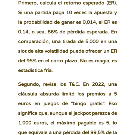
Primero, calcula el retorno esperado (ER).
Si una partida paga 10 veces la apuesta y
la probabilidad de ganar es 0,014, el ER es
0,14, o sea, 86% de pérdida esperada. En
comparación, una tirada de 5.000 en una
slot de alta volatilidad puede ofrecer un ER
del 95% en el corto plazo. No es magia, es
estadística fría.
Segundo, revisa los T&C. En 2022, una
cláusula absurda limitó los premios a 5
euros en juegos de “bingo gratis”. Eso
significa que, aunque el jackpot parezca de
1.000 euros, el máximo pagable es 5, lo
que equivale a una pérdida del 99,5% de la