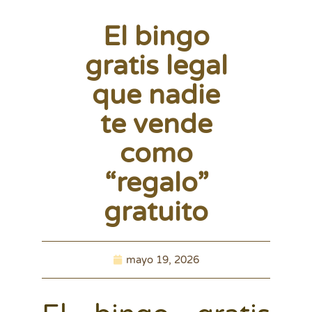
El bingo
gratis legal
que nadie
te vende
como
“regalo”
gratuito
mayo 19, 2026